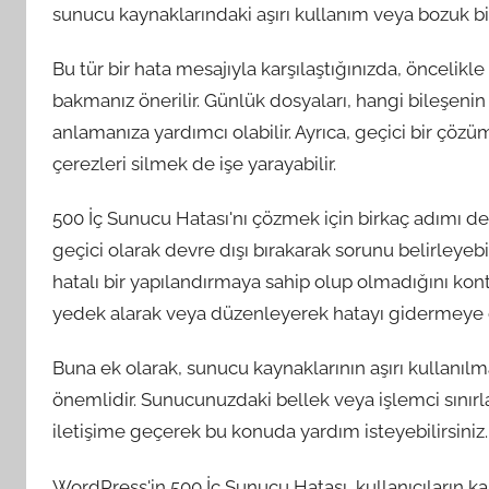
sunucu kaynaklarındaki aşırı kullanım veya bozuk bir
Bu tür bir hata mesajıyla karşılaştığınızda, öncelikl
bakmanız önerilir. Günlük dosyaları, hangi bileşen
anlamanıza yardımcı olabilir. Ayrıca, geçici bir çöz
çerezleri silmek de işe yarayabilir.
500 İç Sunucu Hatası'nı çözmek için birkaç adımı dene
geçici olarak devre dışı bırakarak sorunu belirleyebi
hatalı bir yapılandırmaya sahip olup olmadığını kontr
yedek alarak veya düzenleyerek hatayı gidermeye çal
Buna ek olarak, sunucu kaynaklarının aşırı kullanı
önemlidir. Sunucunuzdaki bellek veya işlemci sınırla
iletişime geçerek bu konuda yardım isteyebilirsiniz.
WordPress'in 500 İç Sunucu Hatası, kullanıcıların kar