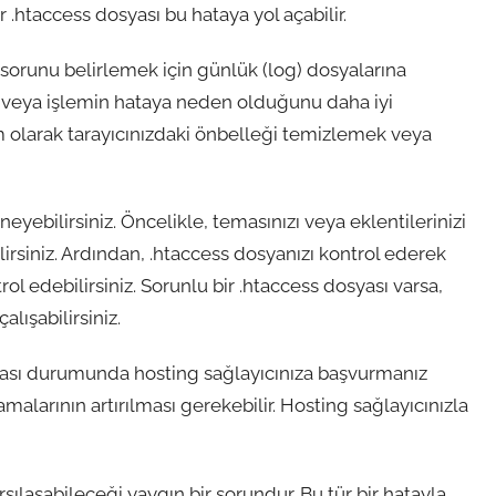
 .htaccess dosyası bu hataya yol açabilir.
e sorunu belirlemek için günlük (log) dosyalarına
in veya işlemin hataya neden olduğunu daha iyi
üm olarak tarayıcınızdaki önbelleği temizlemek veya
yebilirsiniz. Öncelikle, temasınızı veya eklentilerinizi
lirsiniz. Ardından, .htaccess dosyanızı kontrol ederek
ol edebilirsiniz. Sorunlu bir .htaccess dosyası varsa,
ışabilirsiniz.
lması durumunda hosting sağlayıcınıza başvurmanız
malarının artırılması gerekebilir. Hosting sağlayıcınızla
şılaşabileceği yaygın bir sorundur. Bu tür bir hatayla