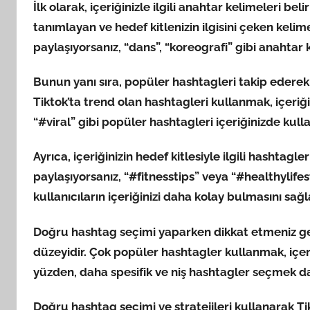
İlk olarak, içeriğinizle ilgili anahtar kelimeleri beli
tanımlayan ve hedef kitlenizin ilgisini çeken kelim
paylaşıyorsanız, “dans”, “koreografi” gibi anahtar k
Bunun yanı sıra, popüler hashtagleri takip ederek iç
Tiktok’ta trend olan hashtagleri kullanmak, içeriği
“#viral” gibi popüler hashtagleri içeriğinizde kullan
Ayrıca, içeriğinizin hedef kitlesiyle ilgili hashtagl
paylaşıyorsanız, “#fitnesstips” veya “#healthylifesty
kullanıcıların içeriğinizi daha kolay bulmasını sağla
Doğru hashtag seçimi yaparken dikkat etmeniz ge
düzeyidir. Çok popüler hashtagler kullanmak, içer
yüzden, daha spesifik ve niş hashtagler seçmek daha
Doğru hashtag seçimi ve stratejileri kullanarak Tikt