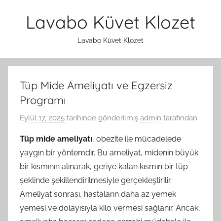
İçeriğe
Lavabo Küvet Klozet
atla
Lavabo Küvet Klozet
Tüp Mide Ameliyatı ve Egzersiz
Programı
Eylül 17, 2025
tarihinde gönderilmiş
admin
tarafından
Tüp mide ameliyatı
, obezite ile mücadelede
yaygın bir yöntemdir. Bu ameliyat, midenin büyük
bir kısmının alınarak, geriye kalan kısmın bir tüp
şeklinde şekillendirilmesiyle gerçekleştirilir.
Ameliyat sonrası, hastaların daha az yemek
yemesi ve dolayısıyla kilo vermesi sağlanır. Ancak,