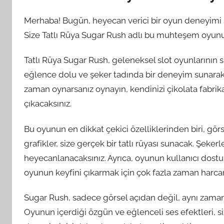
Merhaba! Bugün, heyecan verici bir oyun deneyimi s
Size Tatlı Rüya Sugar Rush adlı bu muhteşem oyunu 
Tatlı Rüya Sugar Rush, geleneksel slot oyunlarının sın
eğlence dolu ve şeker tadında bir deneyim sunarak
zaman oynarsanız oynayın, kendinizi çikolata fabrik
çıkacaksınız.
Bu oyunun en dikkat çekici özelliklerinden biri, görs
grafikler, size gerçek bir tatlı rüyası sunacak. Şekerl
heyecanlanacaksınız. Ayrıca, oyunun kullanıcı dostu
oyunun keyfini çıkarmak için çok fazla zaman harc
Sugar Rush, sadece görsel açıdan değil, aynı zaman
Oyunun içerdiği özgün ve eğlenceli ses efektleri, si