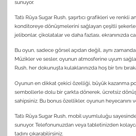
sunuyor.
Tatlı Rüya Sugar Rush, şaşırtıcı grafikleri ve renkli 
konditoreye dönüşmelerini sağlayan çeşitli şekerler
jelibonlar, çikolatalar ve daha fazlası, ekranınızda 
Bu oyun, sadece görsel açıdan değil, aynı zamanda s
Müzikler ve sesler, oyunun atmosferine uyum sağlay
Rush, her dokunuşta kulaklarınızda hoş bir tını bıra
Oyunun en dikkat çekici özelliği, büyük kazanma pot
sembollerle dolu bir çarkta dönerek, ücretsiz dönü
sahipsiniz. Bu bonus özellikler, oyunun heyecanını ve
Tatlı Rüya Sugar Rush, mobil uyumluluğu sayesind
sunuyor. Telefonunuzdan veya tabletinizden kolayca e
tadını çıkarabilirsiniz.