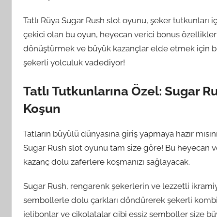
Tatlı Rüya Sugar Rush slot oyunu, şeker tutkunları i
çekici olan bu oyun, heyecan verici bonus özellikleri
dönüştürmek ve büyük kazançlar elde etmek için bu
şekerli yolculuk vadediyor!
Tatlı Tutkunlarına Özel: Sugar 
Koşun
Tatların büyülü dünyasına giriş yapmaya hazır mısı
Sugar Rush slot oyunu tam size göre! Bu heyecan ver
kazanç dolu zaferlere koşmanızı sağlayacak.
Sugar Rush, rengarenk şekerlerin ve lezzetli ikram
sembollerle dolu çarkları döndürerek şekerli kombi
jelibonlar ve çikolatalar gibi eşsiz semboller size 