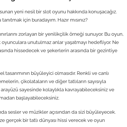
unan yeni nesil bir slot oyunu hakkında konuşacağız.
tanıtmak için buradayım. Hazır mısınız?
ırlarını zorlayan bir yenilikçilik örneği sunuyor. Bu oyun,
 oyunculara unutulmaz anlar yaşatmayı hedefliyor. Ne
asında hissedecek ve şekerlerin arasında bir gezintiye
el tasarımının büyüleyici olmasıdır. Renkli ve canlı
emelerin, çikolataların ve diğer tatlıların sayısıyla
 arayüzü sayesinde kolaylıkla kavrayabileceksiniz ve
amadan başlayabileceksiniz.
da sesler ve müzikler açısından da sizi büyüleyecek.
ze gerçek bir tatlı dünyası hissi verecek ve oyun