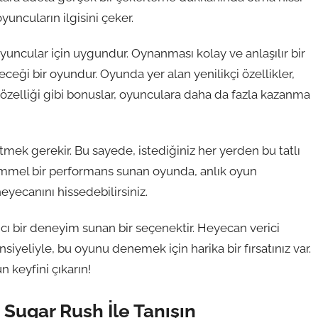
oyuncuların ilgisini çeker.
ncular için uygundur. Oynanması kolay ve anlaşılır bir
ceği bir oyundur. Oyunda yer alan yenilikçi özellikler,
n özelliği gibi bonuslar, oyunculara daha da fazla kazanma
ek gerekir. Bu sayede, istediğiniz her yerden bu tatlı
kemmel bir performans sunan oyunda, anlık oyun
yecanını hissedebilirsiniz.
yıcı bir deneyim sunan bir seçenektir. Heyecan verici
siyeliyle, bu oyunu denemek için harika bir fırsatınız var.
n keyfini çıkarın!
 Sugar Rush İle Tanışın