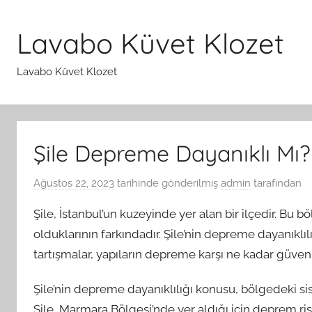
İçeriğe
atla
Lavabo Küvet Klozet
Lavabo Küvet Klozet
Şile Depreme Dayanıklı Mı?
Ağustos 22, 2023
tarihinde gönderilmiş
admin
tarafından
Şile, İstanbul’un kuzeyinde yer alan bir ilçedir. Bu 
olduklarının farkındadır. Şile’nin depreme dayanıklı
tartışmalar, yapıların depreme karşı ne kadar güv
Şile’nin depreme dayanıklılığı konusu, bölgedeki sis
Şile, Marmara Bölgesi’nde yer aldığı için deprem ri