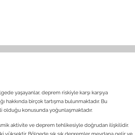
bölgede yaşayanlar, deprem riskiyle karşı karşıya
lığı hakkında birçok tartışma bulunmaktadır. Bu
enli olduğu konusunda yoğunlaşmaktadır.
mik aktivite ve deprem tehlikesiyle doğrudan ilişkilidir.
ski yüksektir. Bölgede sık sık depremler meydana gelir ve