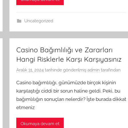
Uncategorized
Casino Bağımlılığı ve Zararları
Hangi Risklerle Karşı Karşıyasınız
Aralık 31, 2024
tarihinde gönderilmiş
admin
tarafından
Casino bağımlılığı, günümüzde birçok kişinin
karşılaştığı ciddi bir sorun haline geldi. Peki, bu
bağımlılığın sonuçları nelerdir? İşte burada dikkat
etmeniz
Okumaya devam et