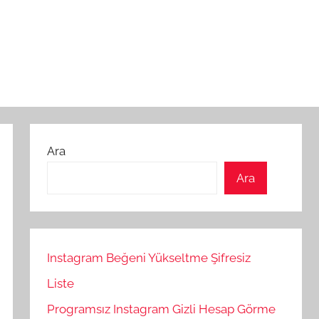
Ara
Ara
Instagram Beğeni Yükseltme Şifresiz
Liste
Programsız Instagram Gizli Hesap Görme