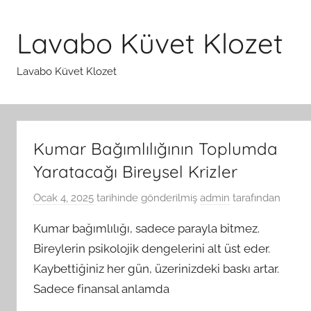
İçeriğe
atla
Lavabo Küvet Klozet
Lavabo Küvet Klozet
Kumar Bağımlılığının Toplumda
Yaratacağı Bireysel Krizler
Ocak 4, 2025
tarihinde gönderilmiş
admin
tarafından
Kumar bağımlılığı, sadece parayla bitmez.
Bireylerin psikolojik dengelerini alt üst eder.
Kaybettiğiniz her gün, üzerinizdeki baskı artar.
Sadece finansal anlamda