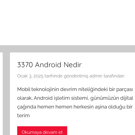
3370 Android Nedir
Ocak 3, 2025
tarihinde gönderilmiş
admin
tarafından
Mobil teknolojinin devrim niteliğindeki bir parçası
olarak, Android işletim sistemi, günümüzün dijital
çağında hemen hemen herkesin aşina olduğu bir
terim
Okumaya devam et