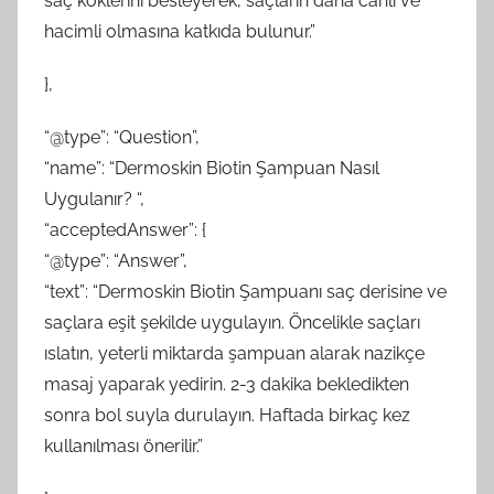
saç köklerini besleyerek, saçların daha canlı ve
hacimli olmasına katkıda bulunur.”
},
“@type”: “Question”,
“name”: “Dermoskin Biotin Şampuan Nasıl
Uygulanır? “,
“acceptedAnswer”: {
“@type”: “Answer”,
“text”: “Dermoskin Biotin Şampuanı saç derisine ve
saçlara eşit şekilde uygulayın. Öncelikle saçları
ıslatın, yeterli miktarda şampuan alarak nazikçe
masaj yaparak yedirin. 2-3 dakika bekledikten
sonra bol suyla durulayın. Haftada birkaç kez
kullanılması önerilir.”