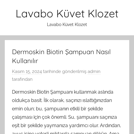
İçeriğe
Lavabo Küvet Klozet
atla
Lavabo Küvet Klozet
Dermoskin Biotin Şampuan Nasıl
Kullanılır
Kasım 15, 2024
tarihinde gönderilmiş
admin
tarafından
Dermoskin Biotin Şampuanı kullanmak aslında
oldukça basit. İlk olarak, saçınızı ıslattığınızdan
emin olun; bu, şampuanın etkili bir şekilde
çalışması için çok önemli. Su, şampuanı saçınıza
eşit bir şekilde yaymanıza yardımcı olur. Ardından,
avuç içine yeterli miktarda şampuan dökün. Ama