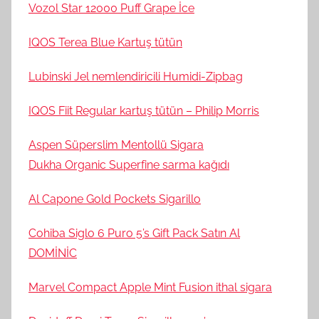
Vozol Star 12000 Puff Grape İce
IQOS Terea Blue Kartuş tütün
Lubinski Jel nemlendiricili Humidi-Zipbag
IQOS Fiit Regular kartuş tütün – Philip Morris
Aspen Süperslim Mentollü Sigara
Dukha Organic Superfine sarma kağıdı
Al Capone Gold Pockets Sigarillo
Cohiba Siglo 6 Puro 5’s Gift Pack Satın Al
DOMİNİC
Marvel Compact Apple Mint Fusion ithal sigara