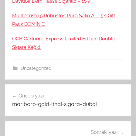
Davidoff Demi Tasse Sigarillo – 10’s
Montecristo 5 Robustos Puro Satın Al – 5’s Gift
Pack DOMİNİC
OCB Cartonne Express Limited Edition Double
Sigara Kağıdı
Uncategorized
Yazı
Önceki yazı
gezinmesi
marlboro-gold-ithal-sigara–dubai
Sonraki yazı