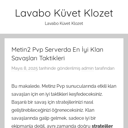
İçeriğe
Lavabo Küvet Klozet
atla
Lavabo Küvet Klozet
Metin2 Pvp Serverda En İyi Klan
Savaşları Taktikleri
Mayıs 8, 2025
tarihinde gönderilmiş
admin
tarafından
Bu makalede, Metin2 Pvp sunucularında etkili klan
savaşları için en iyi taktikleri keşfedeceksiniz.
Başarılı bir savaş için stratejilerinizi nasıl
geliştirebileceğinizi öğreneceksiniz. Klan
savaşlarında galip gelmek, sadece iyi bir
ekipmanla değil, aynı zamanda doğru
stratejiler