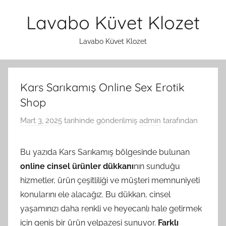
İçeriğe
Lavabo Küvet Klozet
atla
Lavabo Küvet Klozet
Kars Sarıkamış Online Sex Erotik
Shop
Mart 3, 2025
tarihinde gönderilmiş
admin
tarafından
Bu yazıda Kars Sarıkamış bölgesinde bulunan
online cinsel ürünler dükkanı
nın sunduğu
hizmetler, ürün çeşitliliği ve müşteri memnuniyeti
konularını ele alacağız. Bu dükkan, cinsel
yaşamınızı daha renkli ve heyecanlı hale getirmek
için geniş bir ürün yelpazesi sunuyor.
Farklı