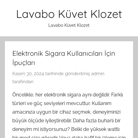
İçeriğe
Lavabo Küvet Klozet
atla
Lavabo Küvet Klozet
Elektronik Sigara Kullanıcıları İçin
İpuçları
Kasım 30, 2024
tarihinde gönderilmiş
admin
tarafından
Öncelikle, her elektronik sigara aynı değildir. Farklı
türleri ve güç seviyeleri mevcuttur. Kullanım
amacınıza uygun bir cihaz seçmek, deneyiminizi
büyük ölçüde iyileştirebilir. Daha fazla buharlı bir
deneyim mi istiyorsunuz? Belki de yüksek wattlı
bir mod size göredir. Veya daha hafif bir izleme için