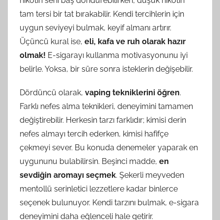
nikotin seni baş döndürebilirken, düşük nikotin
tam tersi bir tat bırakabilir. Kendi tercihlerin için
uygun seviyeyi bulmak, keyif almanı artırır.
Üçüncü kural ise,
eli, kafa ve ruh olarak hazır
olmak!
E-sigarayı kullanma motivasyonunu iyi
belirle. Yoksa, bir süre sonra isteklerin değişebilir.
Dördüncü olarak,
vaping tekniklerini öğren
.
Farklı nefes alma teknikleri, deneyimini tamamen
değiştirebilir. Herkesin tarzı farklıdır; kimisi derin
nefes almayı tercih ederken, kimisi hafifçe
çekmeyi sever. Bu konuda denemeler yaparak en
uygununu bulabilirsin. Beşinci madde,
en
sevdiğin aromayı seçmek
. Şekerli meyveden
mentollü serinletici lezzetlere kadar binlerce
seçenek bulunuyor. Kendi tarzını bulmak, e-sigara
deneyimini daha eğlenceli hale getirir.