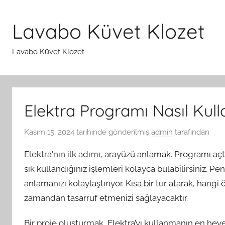
İçeriğe
atla
Lavabo Küvet Klozet
Lavabo Küvet Klozet
Elektra Programı Nasıl Kulla
Kasım 15, 2024
tarihinde gönderilmiş
admin
tarafından
Elektra'nın ilk adımı, arayüzü anlamak. Programı aç
sık kullandığınız işlemleri kolayca bulabilirsiniz.
anlamanızı kolaylaştırıyor. Kısa bir tur atarak, hang
zamandan tasarruf etmenizi sağlayacaktır.
Bir proje oluşturmak, Elektra’yı kullanmanın en heye