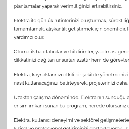
planlamalar yaparak verimliliğinizi artırabilirsiniz.
Elektra ile günlük rutinlerinizi oluşturmak, sürekliliği
tamamlamak, alışkanlık geliştirmek için önemlidir. 
yardımcı olur.
Otomatik hatırlatıcılar ve bildirimler, yapılması ge
dikkatinizi dağıtan unsurları azaltır hem de görevle
Elektra, kaynaklarınızı etkili bir şekilde yönetmeni
nasıl kullanacağınızı belirleyerek, projelerinizi daha
Uzaktan çalışma döneminde, Elektra'nın sunduğu esnek
erişim imkanı sunan bu program, nerede olursanız olu
Elektra, kullanıcı deneyimi ve sektörel gelişmelerle il
kişisel ve profesyonel gelişiminizi destekleyerek, iş