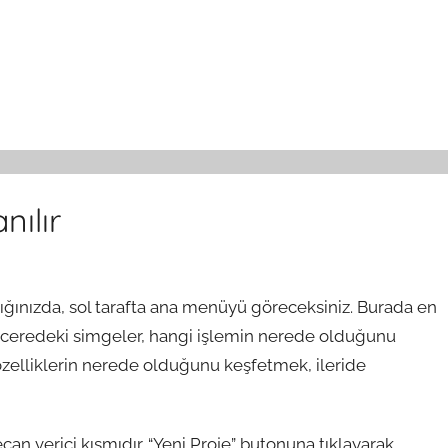
nılır
tığınızda, sol tarafta ana menüyü göreceksiniz. Burada en
 Penceredeki simgeler, hangi işlemin nerede olduğunu
i özelliklerin nerede olduğunu keşfetmek, ileride
can verici kısmıdır. “Yeni Proje” butonuna tıklayarak