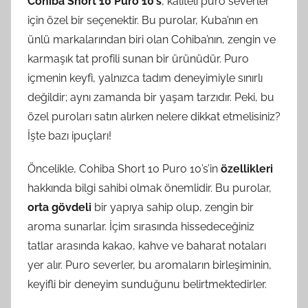
Cohiba Short 10 Puro 10’s
, kaliteli puro severler
için özel bir seçenektir. Bu purolar, Kuba’nın en
ünlü markalarından biri olan Cohiba’nın, zengin ve
karmaşık tat profili sunan bir ürünüdür. Puro
içmenin keyfi, yalnızca tadım deneyimiyle sınırlı
değildir; aynı zamanda bir yaşam tarzıdır. Peki, bu
özel puroları satın alırken nelere dikkat etmelisiniz?
İşte bazı ipuçları!
Öncelikle, Cohiba Short 10 Puro 10’s’in
özellikleri
hakkında bilgi sahibi olmak önemlidir. Bu purolar,
orta gövdeli
bir yapıya sahip olup, zengin bir
aroma sunarlar. İçim sırasında hissedeceğiniz
tatlar arasında kakao, kahve ve baharat notaları
yer alır. Puro severler, bu aromaların birleşiminin,
keyifli bir deneyim sunduğunu belirtmektedirler.