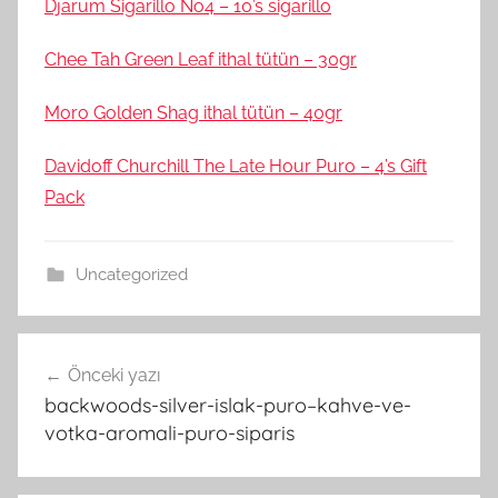
Djarum Sigarillo No4 – 10’s sigarillo
Chee Tah Green Leaf ithal tütün – 30gr
Moro Golden Shag ithal tütün – 40gr
Davidoff Churchill The Late Hour Puro – 4’s Gift
Pack
Uncategorized
Yazı
Önceki yazı
gezinmesi
backwoods-silver-islak-puro–kahve-ve-
votka-aromali-puro-siparis