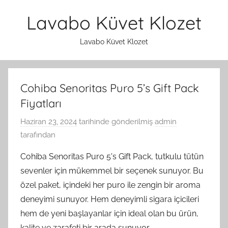
İçeriğe
Lavabo Küvet Klozet
atla
Lavabo Küvet Klozet
Cohiba Senoritas Puro 5’s Gift Pack
Fiyatları
Haziran 23, 2024
tarihinde gönderilmiş
admin
tarafından
Cohiba Senoritas Puro 5's Gift Pack, tutkulu tütün
sevenler için mükemmel bir seçenek sunuyor. Bu
özel paket, içindeki her puro ile zengin bir aroma
deneyimi sunuyor. Hem deneyimli sigara içicileri
hem de yeni başlayanlar için ideal olan bu ürün,
kalite ve zarafeti bir arada sunuyor.