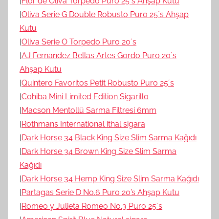
|
Flor de Oliva Torpedo Puro 25´s Ahşap Kutu
|
Oliva Serie G Double Robusto Puro 25´s Ahşap
Kutu
|
Oliva Serie O Torpedo Puro 20´s
|
AJ Fernandez Bellas Artes Gordo Puro 20´s
Ahşap Kutu
|
Quintero Favoritos Petit Robusto Puro 25´s
|
Cohiba Mini Limited Edition Sigarillo
|
Macson Mentollü Sarma Filtresi 6mm
|
Rothmans International ithal sigara
|
Dark Horse 34 Black King Size Slim Sarma Kağıdı
|
Dark Horse 34 Brown King Size Slim Sarma
Kağıdı
|
Dark Horse 34 Hemp King Size Slim Sarma Kağıdı
|
Partagas Serie D No.6 Puro 20’s Ahşap Kutu
|
Romeo y Julieta Romeo No.3 Puro 25´s