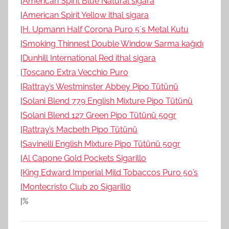
|
American Spirit Blue Natural sigara
|
American Spirit Yellow ithal sigara
|
H. Upmann Half Corona Puro 5´s Metal Kutu
|
Smoking Thinnest Double Window Sarma kağıdı
|
Dunhill International Red ithal sigara
|
Toscano Extra Vecchio Puro
|
Rattray’s Westminster Abbey Pipo Tütünü
|
Solani Blend 779 English Mixture Pipo Tütünü
|
Solani Blend 127 Green Pipo Tütünü 50gr
|
Rattray’s Macbeth Pipo Tütünü
|
Savinelli English Mixture Pipo Tütünü 50gr
|
Al Capone Gold Pockets Sigarillo
|
King Edward Imperial Mild Tobaccos Puro 50’s
|
Montecristo Club 20 Sigarillo
|%