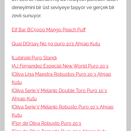
deneyimini bir üst seviyeye taşıyor ve gerçek bir
zevk sunuyor.
Elf Bar BC5000 Mango Peach Puff
Quai DOrsay No 50 puro 10’s Ahşap Kutu
{
Lubinski Puro Standı
|
AJ Fernandez Especial New World Puro 20´s
|
Oliva Liga Maestra Robustos Puro 20´s Ahşap
Kutu
|
Oliva Serie V Melanio Double Toro Puro 10´s
Ahşap Kutu
|
Oliva Serie V Melanio Robusto Puro 10´s Ahşap
Kutu
|
Flor de Oliva Robusto Puro 20´s