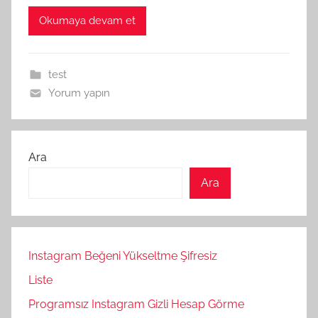
Okumaya devam et
test
Yorum yapın
Ara
Ara
Instagram Beğeni Yükseltme Şifresiz
Liste
Programsız Instagram Gizli Hesap Görme