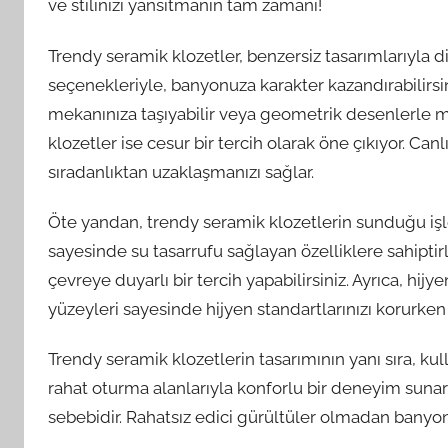
ve stilinizi yansıtmanın tam zamanı!
Trendy seramik klozetler, benzersiz tasarımlarıyla d
seçenekleriyle, banyonuza karakter kazandırabilirsin
mekanınıza taşıyabilir veya geometrik desenlerle m
klozetler ise cesur bir tercih olarak öne çıkıyor. Can
sıradanlıktan uzaklaşmanızı sağlar.
Öte yandan, trendy seramik klozetlerin sunduğu işle
sayesinde su tasarrufu sağlayan özelliklere sahiptirle
çevreye duyarlı bir tercih yapabilirsiniz. Ayrıca, hijy
yüzeyleri sayesinde hijyen standartlarınızı korurken 
Trendy seramik klozetlerin tasarımının yanı sıra, kul
rahat oturma alanlarıyla konforlu bir deneyim sunarl
sebebidir. Rahatsız edici gürültüler olmadan banyonu