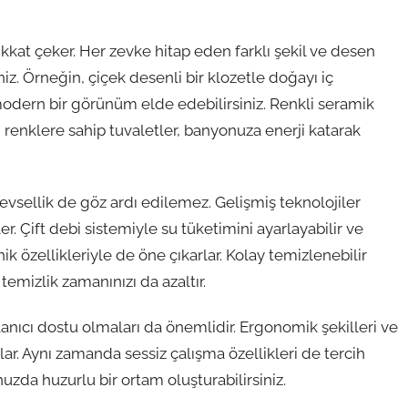
ikkat çeker. Her zevke hitap eden farklı şekil ve desen
iz. Örneğin, çiçek desenli bir klozetle doğayı iç
odern bir görünüm elde edebilirsiniz. Renkli seramik
lı renklere sahip tuvaletler, banyonuza enerji katarak
vsellik de göz ardı edilemez. Gelişmiş teknolojiler
r. Çift debi sistemiyle su tüketimini ayarlayabilir ve
enik özellikleriyle de öne çıkarlar. Kolay temizlenebilir
temizlik zamanınızı da azaltır.
lanıcı dostu olmaları da önemlidir. Ergonomik şekilleri ve
ar. Aynı zamanda sessiz çalışma özellikleri de tercih
zda huzurlu bir ortam oluşturabilirsiniz.