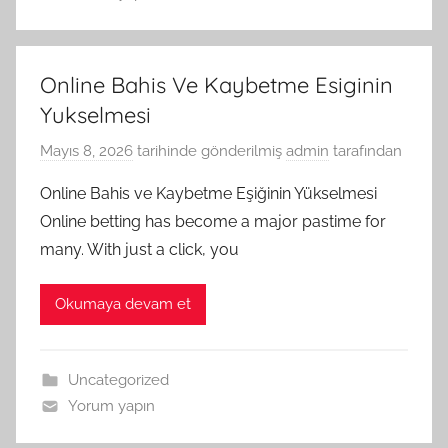
Online Bahis Ve Kaybetme Esiginin
Yukselmesi
Mayıs 8, 2026
tarihinde gönderilmiş
admin
tarafından
Online Bahis ve Kaybetme Eşiğinin Yükselmesi
Online betting has become a major pastime for
many. With just a click, you
Okumaya devam et
Uncategorized
Yorum yapın