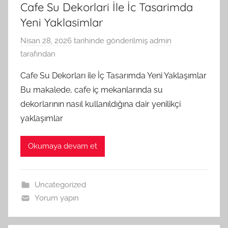
Cafe Su Dekorlari İle İc Tasarimda
Yeni Yaklasimlar
Nisan 28, 2026
tarihinde gönderilmiş
admin
tarafından
Cafe Su Dekorları ile İç Tasarımda Yeni Yaklaşımlar
Bu makalede, cafe iç mekanlarında su
dekorlarının nasıl kullanıldığına dair yenilikçi
yaklaşımlar
Okumaya devam et
Uncategorized
Yorum yapın