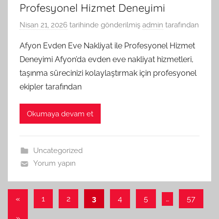
Profesyonel Hizmet Deneyimi
Nisan 21, 2026
tarihinde gönderilmiş
admin
tarafından
Afyon Evden Eve Nakliyat ile Profesyonel Hizmet
Deneyimi Afyon’da evden eve nakliyat hizmetleri,
taşınma sürecinizi kolaylaştırmak için profesyonel
ekipler tarafından
Okumaya devam et
Uncategorized
Yorum yapın
Yazı
Önceki
«
1
2
3
4
5
…
57
yazılar
sayfalaması
Sonraki
»